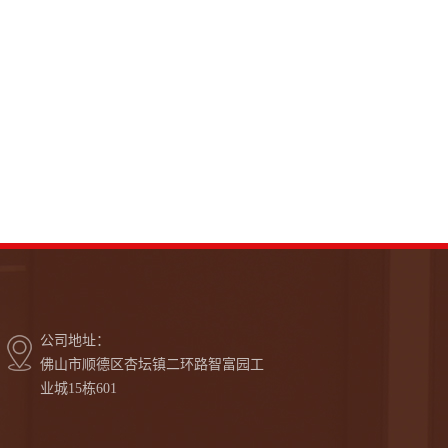
公司地址：
佛山市顺德区杏坛镇二环路智富园工
业城15栋601