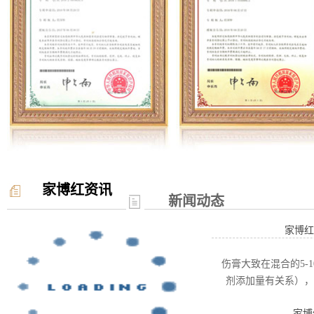
家博红资讯
新闻动态
家博红
伤膏大致在混合的5-
剂添加量有关系），
磨，最后用细砂打磨
家博