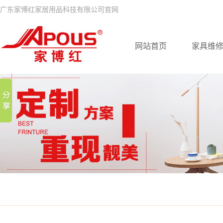
广东家博红家居用品科技有限公司官网
网站首页
家具维