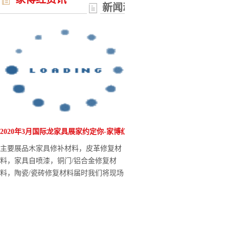
新闻动态
家博红瓷砖岩板破损修复
伤膏大致在混合的5-10
加量有关系），干燥后用
用细砂打磨直到平整为止
家博红岩板断裂/拼接维
可根据使用场景（地砖、
方式，家博红维修套装试
2020年3月国际龙家具展家约定你-家博红
陶瓷釉修补/瓷砖釉修补技
主要展品木家具修补材料，皮革修复材
陶瓷/瓷砖断裂拼接部位
料，家具自喷漆，铜门/铝合金修复材
纹理的陶瓷/瓷砖釉面修
料，陶瓷/瓷砖修复材料届时我们将现场
展示各种维修材料针对不同家具损伤的实
际应用，期待能给您带来不一样的体验。