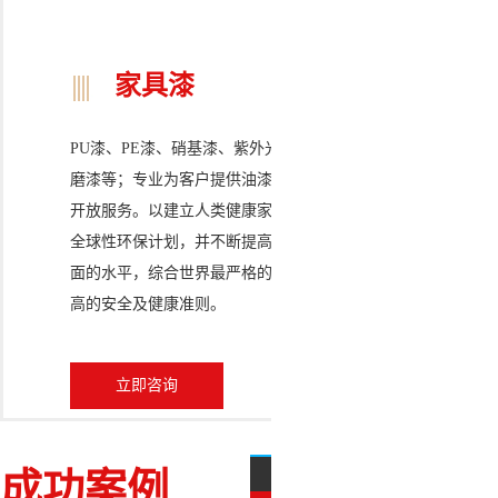
家具漆
PU漆、PE漆、硝基漆、紫外光固化UV漆、PVC面用免打
磨漆等；专业为客户提供油漆喷涂方案，提供化学品定制
开放服务。
以建立人类健康家居环境为已任，致力于推行
全球性环保计划，并不断提高产品在安全、健康及环保方
面的水平，综合世界最严格的质量检测标准，以给客户最
高的安全及健康准则。
立即咨询
成功案例