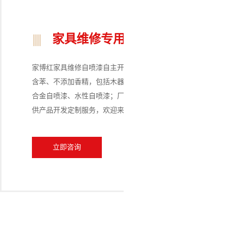
家具维修专用自喷漆
家博红家具维修自喷漆自主开发净味配方、不含甲醛、不
含苯、不添加香精，包括木器自喷漆、仿铜门自喷漆、铝
合金自喷漆、水性自喷漆；厂家批发，可OEM代加工、提
供产品开发定制服务，欢迎来样定制
立即咨询