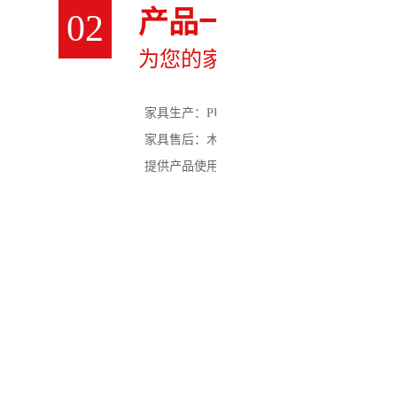
产品一应区全
02
为您的家具增添光彩
家具生产：PU/PE/NC/UV木器漆、金属漆
家具售后：木器、皮革、金属、陶瓷、理石等
提供产品使用技术支持，可提供上门培训服务