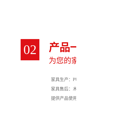
产品一应区全
02
为您的家具增添光彩
家具生产：PU/PE/NC/UV木器漆、金属漆
家具售后：木器、皮革、金属、陶瓷、理石等
提供产品使用技术支持，可提供上门培训服务