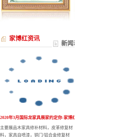
家博红资讯
新闻动态
家博红瓷砖岩板破损修复
伤膏大致在混合的5-10
加量有关系），干燥后用
用细砂打磨直到平整为止
家博红岩板断裂/拼接维
可根据使用场景（地砖、
方式，家博红维修套装试
2020年3月国际龙家具展家约定你-家博红
陶瓷釉修补/瓷砖釉修补技
主要展品木家具修补材料，皮革修复材
陶瓷/瓷砖断裂拼接部位
料，家具自喷漆，铜门/铝合金修复材