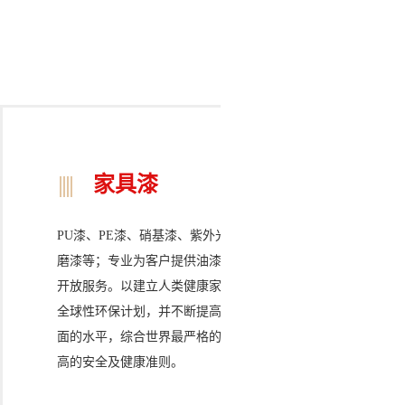
家具漆
PU漆、PE漆、硝基漆、紫外光固化UV漆、PVC面用免打
磨漆等；专业为客户提供油漆喷涂方案，提供化学品定制
开放服务。
以建立人类健康家居环境为已任，致力于推行
全球性环保计划，并不断提高产品在安全、健康及环保方
面的水平，综合世界最严格的质量检测标准，以给客户最
高的安全及健康准则。