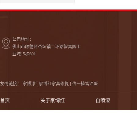
公司地址：
佛山市顺德区杏坛镇二环路智富园工
业城15栋601
友情链接：
家博漆 |
家博红家具修复 |
信一植富油墨
首页
关于家博红
自喷漆