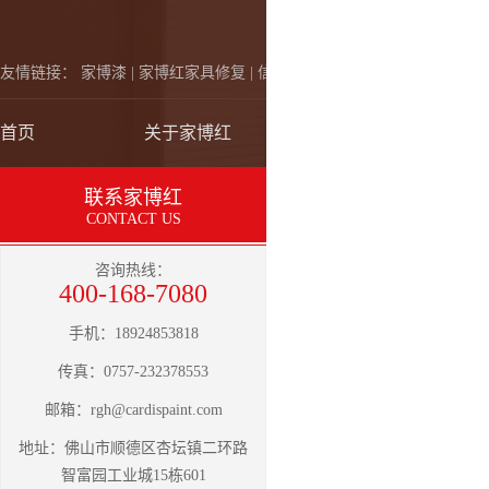
友情链接：
家博漆 |
家博红家具修复 |
信一植富油墨
首页
关于家博红
自喷漆
联系家博红
CONTACT US
咨询热线：
400-168-7080
手机：18924853818
传真：0757-232378553
邮箱：
rgh@cardispaint.com
地址：佛山市顺德区杏坛镇二环路
智富园工业城15栋601