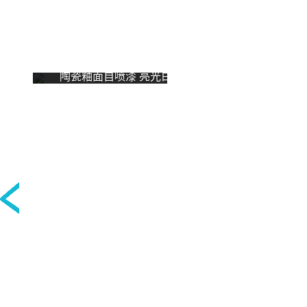
陶瓷釉面自喷漆 亮光白哑光白
万能修