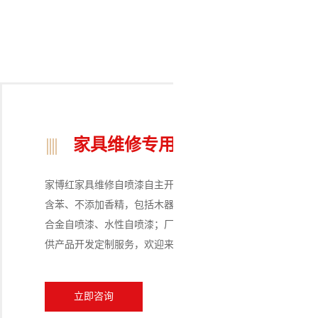
家具维修专用自喷漆
家博红家具维修自喷漆自主开发净味配方、不含甲醛、不
含苯、不添加香精，包括木器自喷漆、仿铜门自喷漆、铝
合金自喷漆、水性自喷漆；厂家批发，可OEM代加工、提
供产品开发定制服务，欢迎来样定制
立即咨询